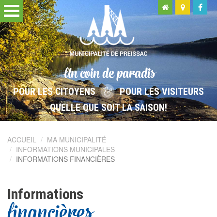
Un coin de paradis
POUR LES CITOYENS
POUR LES VISITEURS
QUELLE QUE SOIT LA SAISON!
ACCUEIL
MA MUNICIPALITÉ
INFORMATIONS MUNICIPALES
INFORMATIONS FINANCIÈRES
Informations
financières