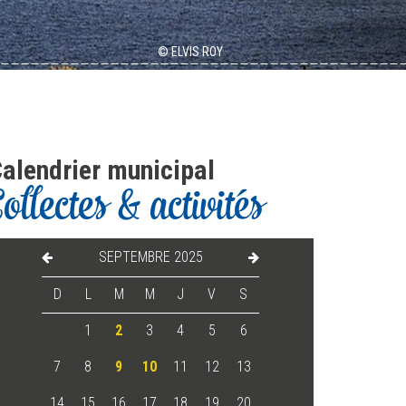
© ELVIS ROY
alendrier municipal
Collectes & activités
SEPTEMBRE 2025
D
L
M
M
J
V
S
1
2
3
4
5
6
7
8
9
10
11
12
13
14
15
16
17
18
19
20