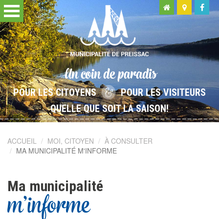
Un coin de paradis
POUR LES CITOYENS
POUR LES VISITEURS
QUELLE QUE SOIT LA SAISON!
ACCUEIL
MOI, CITOYEN
À CONSULTER
MA MUNICIPALITÉ M'INFORME
Ma municipalité
m'informe