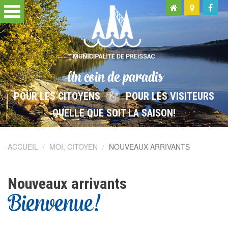
Un coin de paradis
POUR LES CITOYENS
POUR LES VISITEURS
QUELLE QUE SOIT LA SAISON!
ACCUEIL
MOI, CITOYEN
NOUVEAUX ARRIVANTS
Nouveaux arrivants
Bienvenue!