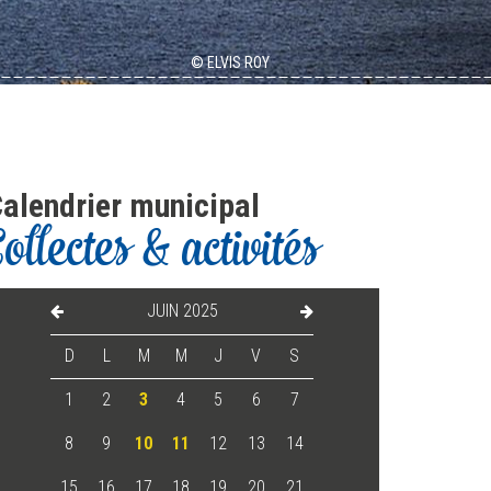
alendrier municipal
Collectes & activités
JUIN 2025
D
L
M
M
J
V
S
1
2
3
4
5
6
7
8
9
10
11
12
13
14
15
16
17
18
19
20
21