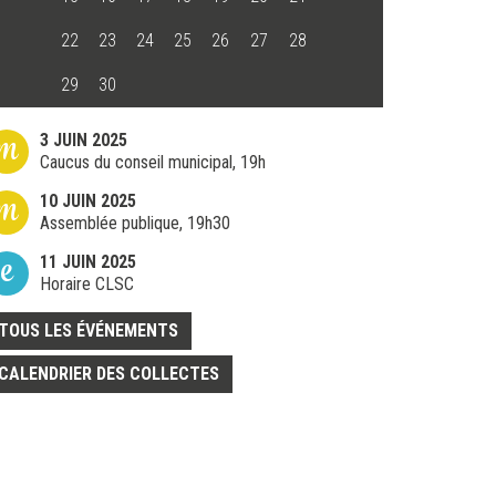
22
23
24
25
26
27
28
29
30
m
3 JUIN 2025
Caucus du conseil municipal, 19h
m
10 JUIN 2025
Assemblée publique, 19h30
e
11 JUIN 2025
Horaire CLSC
TOUS LES ÉVÉNEMENTS
CALENDRIER DES COLLECTES