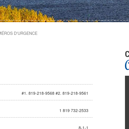
 ROY
MÉROS D'URGENCE
C
#1. 819-218-9568 #2. 819-218-9561
1 819 732-2533
8-1-1