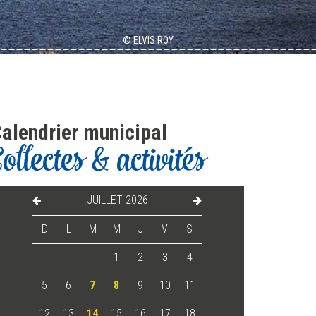
alendrier municipal
Collectes & activités
JUILLET 2026
D
L
M
M
J
V
S
1
2
3
4
5
6
7
8
9
10
11
12
13
14
15
16
17
18