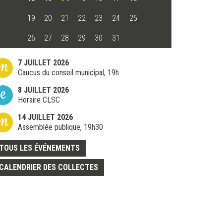
19
20
21
22
23
24
25
26
27
28
29
30
31
m
7 JUILLET 2026
Caucus du conseil municipal, 19h
e
8 JUILLET 2026
Horaire CLSC
m
14 JUILLET 2026
Assemblée publique, 19h30
TOUS LES ÉVÉNEMENTS
CALENDRIER DES COLLECTES