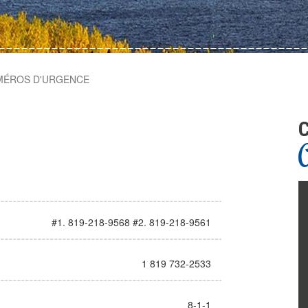
MÉROS D'URGENCE
C
#1. 819-218-9568 #2. 819-218-9561
1 819 732-2533
8-1-1