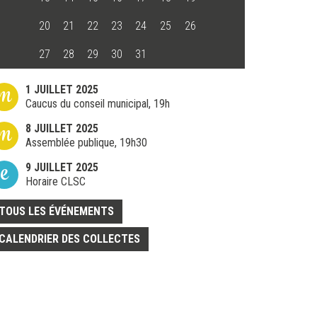
20
21
22
23
24
25
26
27
28
29
30
31
m
1 JUILLET 2025
Caucus du conseil municipal, 19h
m
8 JUILLET 2025
Assemblée publique, 19h30
e
9 JUILLET 2025
Horaire CLSC
TOUS LES ÉVÉNEMENTS
CALENDRIER DES COLLECTES