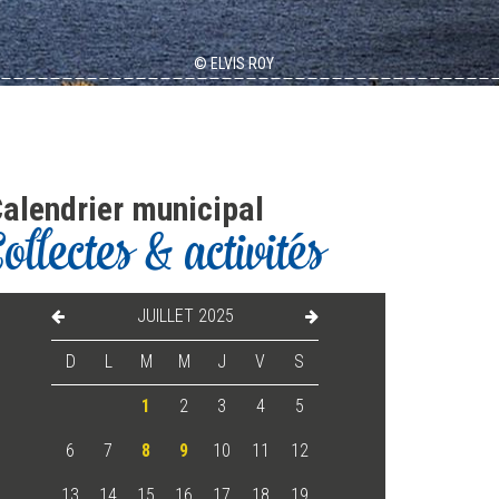
alendrier municipal
Collectes & activités
JUILLET 2025
D
L
M
M
J
V
S
1
2
3
4
5
6
7
8
9
10
11
12
13
14
15
16
17
18
19