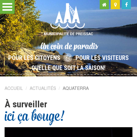
Un coin de paradis
POUR LES CITOYENS
POUR LES VISITEURS
QUELLE QUE SOIT LA SAISON!
ACCUEIL
ACTUALITÉS
AQUATERRA
À surveiller
ici ça bouge!