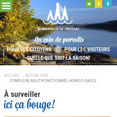
Un coin de paradis
POUR LES CITOYENS
POUR LES VISITEURS
QUELLE QUE SOIT LA SAISON!
ACCUEIL
ACTUALITÉS
COMPLEXE MULTIFONCTIONNEL AGNICO EAGLE
À surveiller
ici ça bouge!