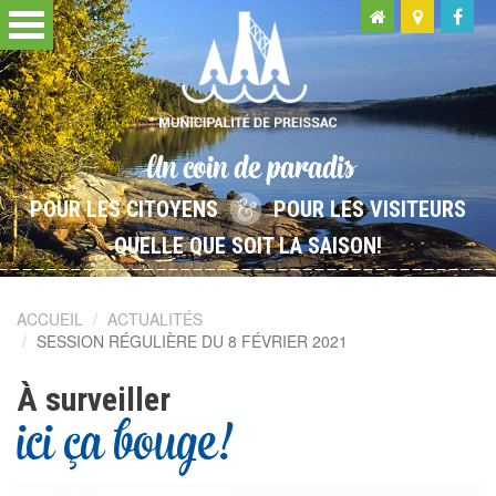
Un coin de paradis
POUR LES CITOYENS
POUR LES VISITEURS
QUELLE QUE SOIT LA SAISON!
ACCUEIL
ACTUALITÉS
SESSION RÉGULIÈRE DU 8 FÉVRIER 2021
À surveiller
ici ça bouge!