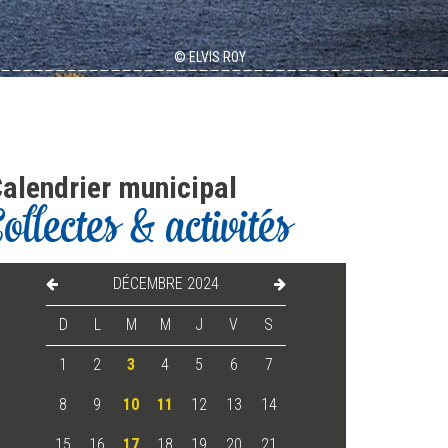
© ELVIS ROY
alendrier municipal
Collectes & activités
DÉCEMBRE 2024
D
L
M
M
J
V
S
1
2
3
4
5
6
7
8
9
10
11
12
13
14
15
16
17
18
19
20
21