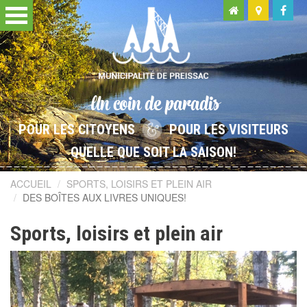
Un coin de paradis
POUR LES CITOYENS
POUR LES VISITEURS
QUELLE QUE SOIT LA SAISON!
ACCUEIL
SPORTS, LOISIRS ET PLEIN AIR
DES BOÎTES AUX LIVRES UNIQUES!
Sports, loisirs et plein air