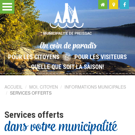
Un coin de paradis
POUR LES CITOYENS
POUR LES VISITEURS
QUELLE QUE SOIT LA SAISON!
ACCUEIL
MOI, CITOYEN
INFORMATIONS MUNICIPALES
SERVICES OFFERTS
Services offerts
dans votre municipalité